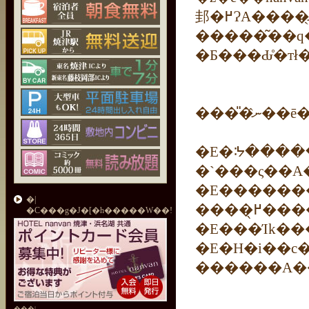
�����͂��q�l
�E�ᔽ�����
�E������
�|
����̖
�C���g�J�[�h�����W��!
�E�H�і��c
���|