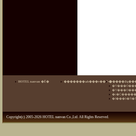
HOTEL nanvan �Ē�
�������ߏh���v����
�����Ƌq���
�V���O��
�V���O���
�c�C�����
�f���b�N�
Copyright(c) 2005-2026 HOTEL nanvan Co.,Ltd. All Rights Reserved.