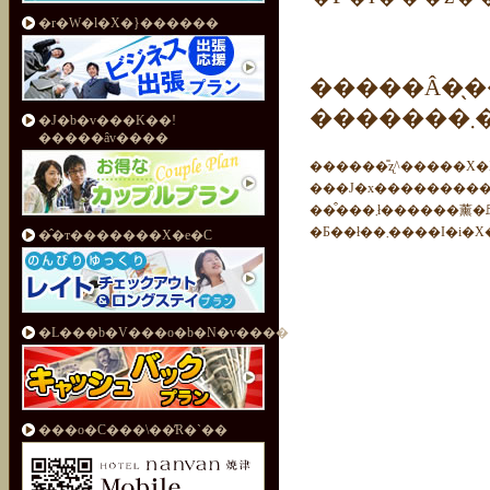
�r�W�l�X�}������
�����Â�̖
�
�J�b�v���K��!
�����ȃv����
���͒��܂ł������薰�邱
�Ƃ��ł��܂����I
�̂�т�������X�e�C
�L���b�V���o�b�N�v����
���o�C���\��̓R�`��