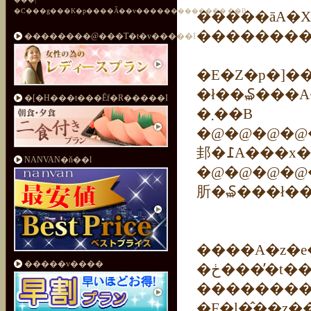
�C���g���K�p����Ȃ��v�������������܂��B
�����āA�X�
�������
��������@���T�t�v�����I
�E�Z�p�]��
�ł��₷���A
�[�H���t���Ēf�R�����I
�܂��B
�@�@�@�@�@�
NANVAN�ň��l
�@�@�@�@�@�@�@�
肵�₷���ł��
����A�z�e
�����v����
�ڂ����̓t�����g�X�^�b�t�܂ł��������|