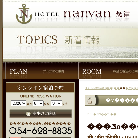
HOTEL nanvan �z�[��
��
�V��
�V����
�N
��
��
2013�N 9��26��
���\��͂��d�b�ł�����܂�
���ݏ
�z�e��nanv